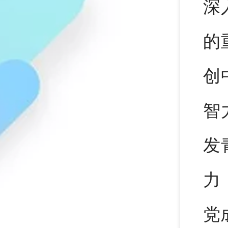
深
的
创
智
发
力
党