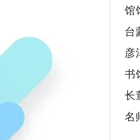
馆
台
彦
书
长
名