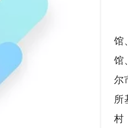
馆
馆
尔
所
村