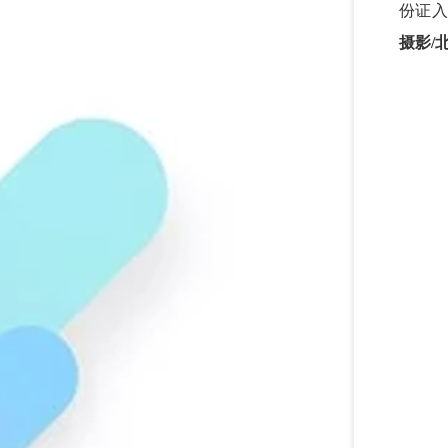
份证入
摄影/