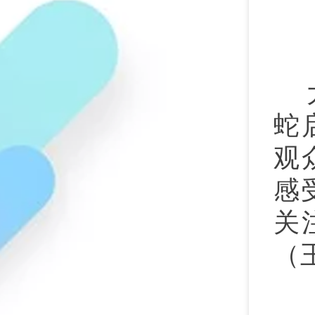
蛇
观
感
关
（