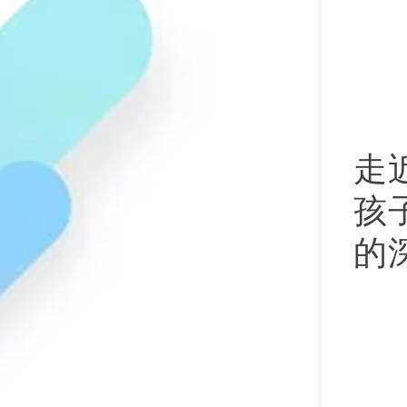
儿
走
孩
的