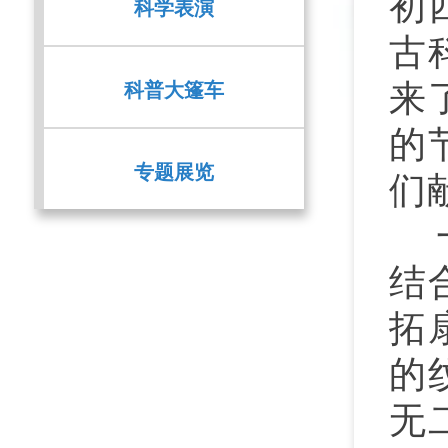
初
科学表演
古
科普大篷车
来
的
专题展览
们
结
拓
的
无