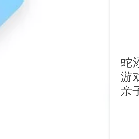
蛇
游
亲