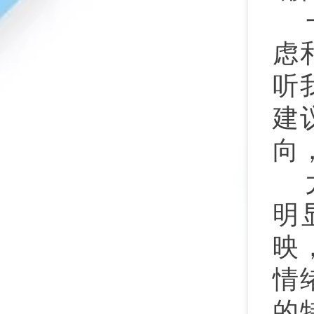
虑
听
建
向
明
映
情
的