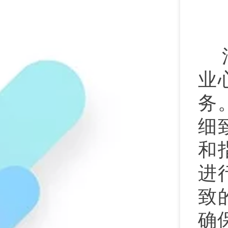
业
务
细
和
进
致
确