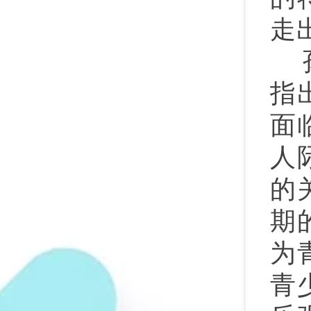
走
指
面
人
的
期
为
青