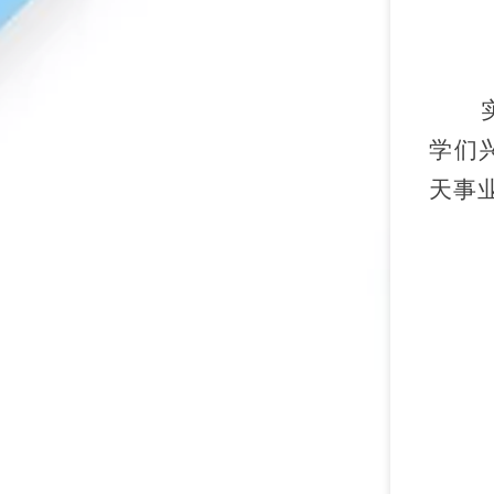
学们
天事