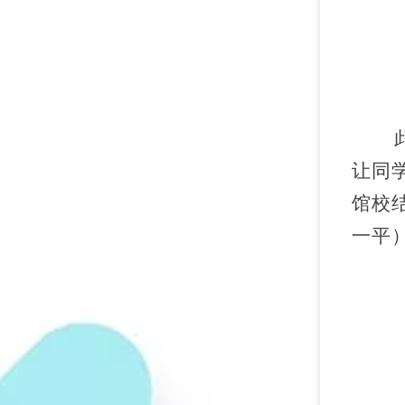
让同
馆校
一平