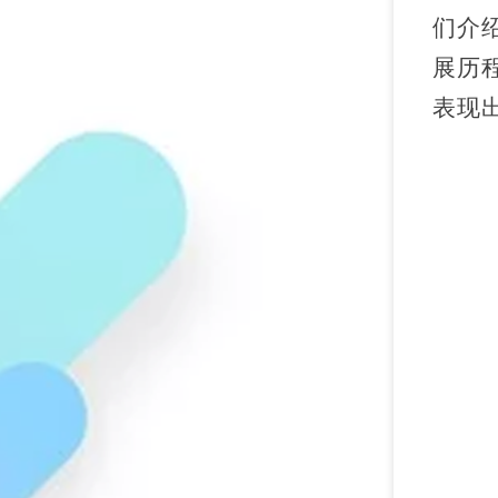
们介
展历
表现