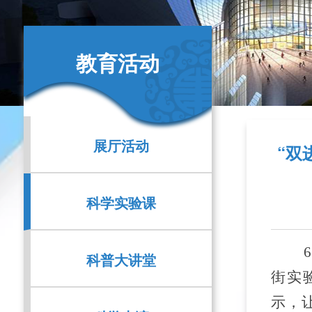
教育活动
展厅活动
“双
科学实验课
科普大讲堂
街实
示，