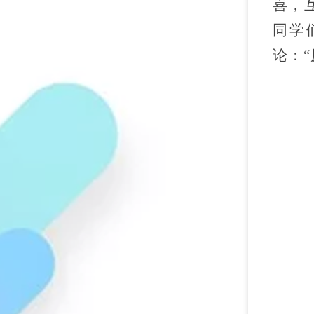
喜，
同学
论：