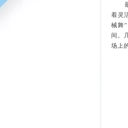
着灵
械舞
间。
场上