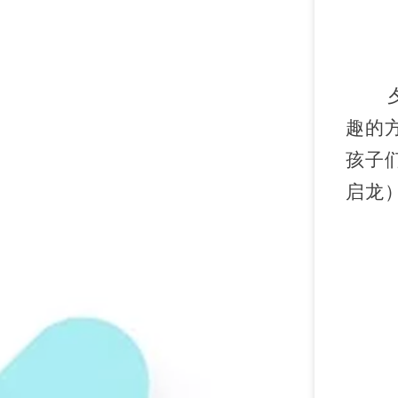
趣的
孩子
启龙