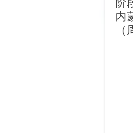
阶
内
（