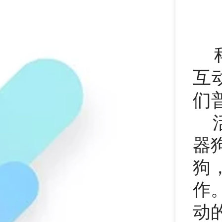
互
们
器
狗
作
动