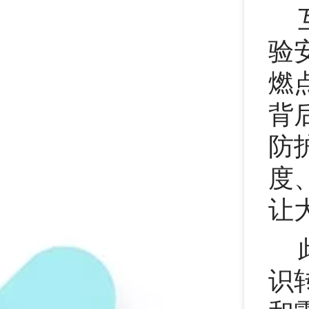
验
燃
背
防
度
让
识