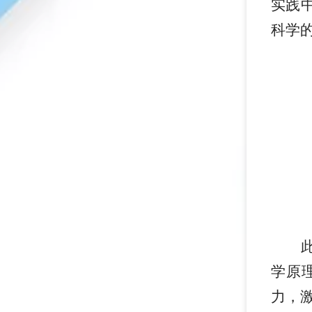
实践
科学
学原
力，