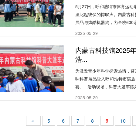
5月27日，呼和浩特市体育运
里此起彼伏的惊叹声。内蒙古科
展品与炫酷机器狗，为全校600余名
2025-05-29
内蒙古科技馆202
浩...
为激发青少年科学探索热情，普
味科普展品驶入呼和浩特市满族
宴。 活动现场，科普大篷车陈列的
2025-05-29
«
5
6
7
8
9
10