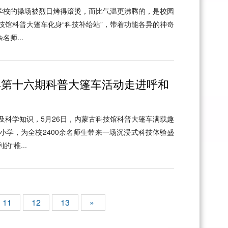
动学校的操场被烈日烤得滚烫，而比气温更沸腾的，是校园
技馆科普大篷车化身“科技补给站”，带着功能各异的神奇
师...
5年第十六期科普大篷车活动走进呼和
及科学知识，5月26日，内蒙古科技馆科普大篷车满载趣
小学，为全校2400余名师生带来一场沉浸式科技体验盛
“椎...
11
12
13
»